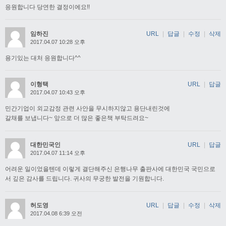
응원합니다 당연한 결정이에요!!
임하진
URL
|
답글
|
수정
|
삭제
2017.04.07 10:28 오후
용기있는 대처 응원합니다^^
이형택
URL
|
답글
2017.04.07 10:43 오후
민간기업이 외교감정 관련 사안을 무시하지않고 용단내린것에
갈채를 보냅니다~ 앞으로 더 많은 좋은책 부탁드려요~
대한민국인
URL
|
답글
2017.04.07 11:14 오후
어려운 일이었을텐데 이렇게 결단해주신 은행나무 출판사에 대한민국 국민으로
서 깊은 감사를 드립니다. 귀사의 무궁한 발전을 기원합니다.
허도영
URL
|
답글
|
수정
|
삭제
2017.04.08 6:39 오전