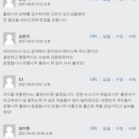
2017.04.07 9:13 오후
출판사의 손해를 감수하자면 고민이 깊으셨을텐데
큰 결단을 내리신것에 존경을 표합니다.
김은지
URL
|
답글
|
수정
|
삭제
2017.04.07 9:23 오후
네이버뉴스 보고 검색해서 찾아와서 페이스북 게시 했어요.
결정하고 행동하시는 모습에 감동받았어요.
응원합니다.은행나무 출판사 책 많이 사서 볼게요!
SJ
URL
|
답글
|
수정
|
삭제
2017.04.07 9:57 오후
지식을 유통한다는, 출판사다운 결정입니다. 관련 뉴스기사 댓글보시면 ‘출판사가
외교부보다 일 잘하는듯’과 같은 댓글들이 많이 달려있네요. 대한민국 국민들이
은행나무 출판사 응원합니다! 은행나무 이름으로 출간된 책들 관심가지고 살펴볼
께요!
임미현
URL
|
답글
|
수정
|
삭제
2017.04.07 10:08 오후