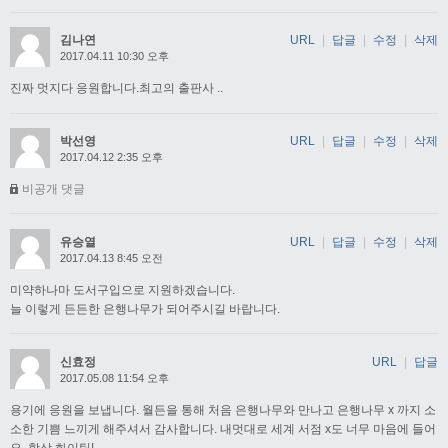
김나연
URL
|
답글
|
수정
|
삭제
2017.04.11 10:30 오후
진짜 멋지다 응원합니다.최고의 출판사 ..
박선영
URL
|
답글
|
수정
|
삭제
2017.04.12 2:35 오후
비공개 댓글
유승열
URL
|
답글
|
수정
|
삭제
2017.04.13 8:45 오전
미약하나마 도서구입으로 지원하겠습니다.
늘 이렇게 든든한 은행나무가 되어주시길 바랍니다.
신효정
URL
|
답글
2017.05.08 11:54 오후
용기에 응원을 보냅니다. 월든을 통해 처음 은행나무와 만나고 은행나무 x 까지 소
소한 기쁨 느끼게 해주셔서 감사합니다. 내멋대로 세계 서점 x도 너무 마음에 들어
요. 항상 화이팅!