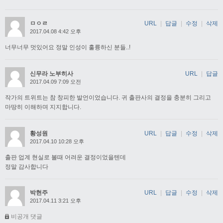
ㅁㅇㄹ
URL
|
답글
|
수정
|
삭제
2017.04.08 4:42 오후
너무너무 멋있어요 정말 인성이 훌륭하신 분들..!
신무라 노부히사
URL
|
답글
2017.04.09 7:09 오전
작가의 트위트는 참 창피한 발언이었습니다. 귀 출판사의 결정을 충분히 그리고
마땅히 이해하며 지지합니다.
황성원
URL
|
답글
|
수정
|
삭제
2017.04.10 10:28 오후
출판 업계 현실로 볼때 어려운 결정이었을텐데
정말 감사합니다
박현주
URL
|
답글
|
수정
|
삭제
2017.04.11 3:21 오후
비공개 댓글