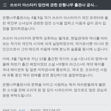
쓰쓰이 야스타카 망언에 관한 은행나무 출판사 공식입장
은행나무출판사는 4월 6일 작가 쓰쓰이 야스타카가 개인 트위터에 올
린 위안부 소녀상과 관련한 망언 소식을 접하고 다음과 같이 공식 입
장을 정리하였습니다.
쓰쓰이 야스타카의 문학적 성취와는 별개로, 한일관계와 역사를 바라
보는 작가의 개인적 시각에 크게 실망하였으며, 작가로서뿐 아니라 한
인간으로서 그의 태도와 자질에 대해 분노와 슬픔을 동시에 느낍니다.
이에, 4월 7일부로 지난 12월 출간한 작가의 소설 <모나드의 영역>과
올해 하반기 출간 예정이었던 소설 <여행의 라고스>의 계약 해지를
국내 에이전트 및 일본 저작권사에 통보하고, 국내 온, 오프라인 서점
에 유통 중인 책의 판매를 전면 중단하기로 결정하였습니다.
은행나무출판사와 문학을 아끼고 사랑하는 독자 여러분들에게 불편
한 소식을 전해 드리게 된 점 깊이 사과드리며, 앞으로도 많은 관심과
응원 부탁드립니다.
카테고리:
소식
|
작성일:
2017.04.07