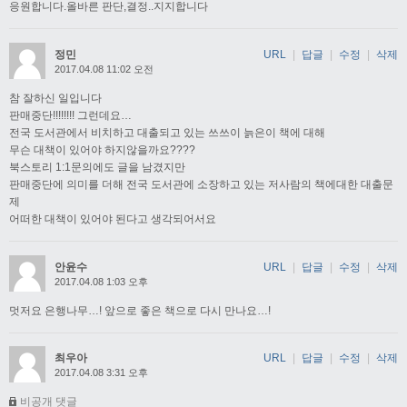
응원합니다.올바른 판단,결정..지지합니다
정민
URL
|
답글
|
수정
|
삭제
2017.04.08 11:02 오전
참 잘하신 일입니다
판매중단!!!!!!!! 그런데요…
전국 도서관에서 비치하고 대출되고 있는 쓰쓰이 늙은이 책에 대해
무슨 대책이 있어야 하지않을까요????
북스토리 1:1문의에도 글을 남겼지만
판매중단에 의미를 더해 전국 도서관에 소장하고 있는 저사람의 책에대한 대출문
제
어떠한 대책이 있어야 된다고 생각되어서요
안윤수
URL
|
답글
|
수정
|
삭제
2017.04.08 1:03 오후
멋저요 은행나무…! 앞으로 좋은 책으로 다시 만나요…!
최우아
URL
|
답글
|
수정
|
삭제
2017.04.08 3:31 오후
비공개 댓글