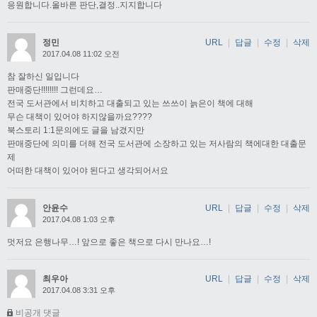
응원합니다.올바른 판단,결정..지지합니다
정민
URL
|
답글
|
수정
|
삭제
2017.04.08 11:02 오전
참 잘하신 일입니다
판매중단!!!!!!!! 그런데요…
전국 도서관에서 비치하고 대출되고 있는 쓰쓰이 늙은이 책에 대해
무슨 대책이 있어야 하지않을까요????
북스토리 1:1문의에도 글을 남겼지만
판매중단에 의미를 더해 전국 도서관에 소장하고 있는 저사람의 책에대한 대출문
제
어떠한 대책이 있어야 된다고 생각되어서요
안윤수
URL
|
답글
|
수정
|
삭제
2017.04.08 1:03 오후
멋저요 은행나무…! 앞으로 좋은 책으로 다시 만나요…!
최우아
URL
|
답글
|
수정
|
삭제
2017.04.08 3:31 오후
비공개 댓글