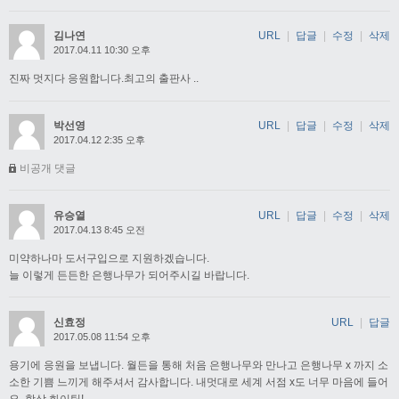
김나연
URL
|
답글
|
수정
|
삭제
2017.04.11 10:30 오후
진짜 멋지다 응원합니다.최고의 출판사 ..
박선영
URL
|
답글
|
수정
|
삭제
2017.04.12 2:35 오후
비공개 댓글
유승열
URL
|
답글
|
수정
|
삭제
2017.04.13 8:45 오전
미약하나마 도서구입으로 지원하겠습니다.
늘 이렇게 든든한 은행나무가 되어주시길 바랍니다.
신효정
URL
|
답글
2017.05.08 11:54 오후
용기에 응원을 보냅니다. 월든을 통해 처음 은행나무와 만나고 은행나무 x 까지 소
소한 기쁨 느끼게 해주셔서 감사합니다. 내멋대로 세계 서점 x도 너무 마음에 들어
요. 항상 화이팅!