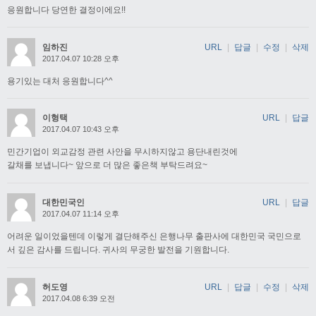
응원합니다 당연한 결정이에요!!
임하진
URL
|
답글
|
수정
|
삭제
2017.04.07 10:28 오후
용기있는 대처 응원합니다^^
이형택
URL
|
답글
2017.04.07 10:43 오후
민간기업이 외교감정 관련 사안을 무시하지않고 용단내린것에
갈채를 보냅니다~ 앞으로 더 많은 좋은책 부탁드려요~
대한민국인
URL
|
답글
2017.04.07 11:14 오후
어려운 일이었을텐데 이렇게 결단해주신 은행나무 출판사에 대한민국 국민으로
서 깊은 감사를 드립니다. 귀사의 무궁한 발전을 기원합니다.
허도영
URL
|
답글
|
수정
|
삭제
2017.04.08 6:39 오전