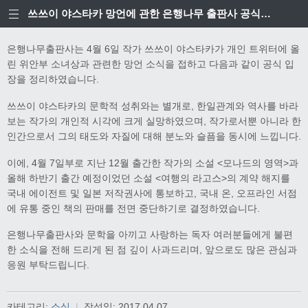
쓰쓰이 야스타카 망언에 관한 은행나무 출판사 공식입장
은행나무출판사는 4월 6일 작가 쓰쓰이 야스타카가 개인 트위터에 올
린 위안부 소녀상과 관련한 망언 소식을 접하고 다음과 같이 공식 입
장을 정리하였습니다.
쓰쓰이 야스타카의 문학적 성취와는 별개로, 한일관계와 역사를 바라
보는 작가의 개인적 시각에 크게 실망하였으며, 작가로서뿐 아니라 한
인간으로서 그의 태도와 자질에 대해 분노와 슬픔을 동시에 느낍니다.
이에, 4월 7일부로 지난 12월 출간한 작가의 소설 <모나드의 영역>과
올해 하반기 출간 예정이었던 소설 <여행의 라고스>의 계약 해지를
국내 에이전트 및 일본 저작권사에 통보하고, 국내 온, 오프라인 서점
에 유통 중인 책의 판매를 전면 중단하기로 결정하였습니다.
은행나무출판사와 문학을 아끼고 사랑하는 독자 여러분들에게 불편
한 소식을 전해 드리게 된 점 깊이 사과드리며, 앞으로도 많은 관심과
응원 부탁드립니다.
카테고리:
소식
|
작성일:
2017.04.07