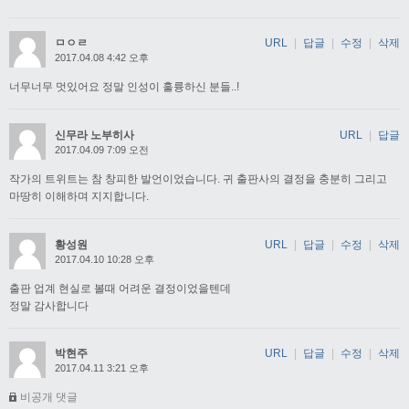
ㅁㅇㄹ
URL
|
답글
|
수정
|
삭제
2017.04.08 4:42 오후
너무너무 멋있어요 정말 인성이 훌륭하신 분들..!
신무라 노부히사
URL
|
답글
2017.04.09 7:09 오전
작가의 트위트는 참 창피한 발언이었습니다. 귀 출판사의 결정을 충분히 그리고
마땅히 이해하며 지지합니다.
황성원
URL
|
답글
|
수정
|
삭제
2017.04.10 10:28 오후
출판 업계 현실로 볼때 어려운 결정이었을텐데
정말 감사합니다
박현주
URL
|
답글
|
수정
|
삭제
2017.04.11 3:21 오후
비공개 댓글