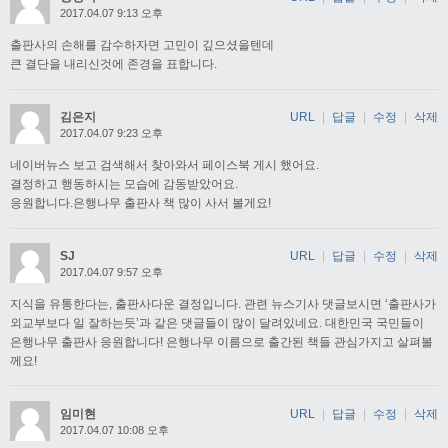
2017.04.07 9:13 오후
출판사의 손해를 감수하자면 고민이 깊으셨을텐데
큰 결단을 내리신것에 존경을 표합니다.
김은지
URL
|
답글
|
수정
|
삭제
2017.04.07 9:23 오후
네이버뉴스 보고 검색해서 찾아와서 페이스북 게시 했어요.
결정하고 행동하시는 모습에 감동받았어요.
응원합니다.은행나무 출판사 책 많이 사서 볼게요!
SJ
URL
|
답글
|
수정
|
삭제
2017.04.07 9:57 오후
지식을 유통한다는, 출판사다운 결정입니다. 관련 뉴스기사 댓글보시면 ‘출판사가
외교부보다 일 잘하는듯’과 같은 댓글들이 많이 달려있네요. 대한민국 국민들이
은행나무 출판사 응원합니다! 은행나무 이름으로 출간된 책들 관심가지고 살펴볼
께요!
임미현
URL
|
답글
|
수정
|
삭제
2017.04.07 10:08 오후