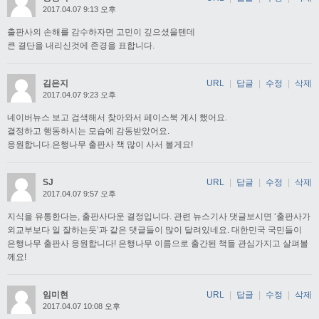
2017.04.07 9:13 오후
출판사의 손해를 감수하자면 고민이 깊으셨을텐데
큰 결단을 내리신것에 존경을 표합니다.
김은지
URL
|
답글
|
수정
|
삭제
2017.04.07 9:23 오후
네이버뉴스 보고 검색해서 찾아와서 페이스북 게시 했어요.
결정하고 행동하시는 모습에 감동받았어요.
응원합니다.은행나무 출판사 책 많이 사서 볼게요!
SJ
URL
|
답글
|
수정
|
삭제
2017.04.07 9:57 오후
지식을 유통한다는, 출판사다운 결정입니다. 관련 뉴스기사 댓글보시면 ‘출판사가
외교부보다 일 잘하는듯’과 같은 댓글들이 많이 달려있네요. 대한민국 국민들이
은행나무 출판사 응원합니다! 은행나무 이름으로 출간된 책들 관심가지고 살펴볼
께요!
임미현
URL
|
답글
|
수정
|
삭제
2017.04.07 10:08 오후