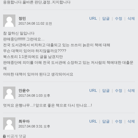
응원합니다.올바른 판단,결정..지지합니다
정민
URL
|
답글
|
수정
|
삭제
2017.04.08 11:02 오전
참 잘하신 일입니다
판매중단!!!!!!!! 그런데요…
전국 도서관에서 비치하고 대출되고 있는 쓰쓰이 늙은이 책에 대해
무슨 대책이 있어야 하지않을까요????
북스토리 1:1문의에도 글을 남겼지만
판매중단에 의미를 더해 전국 도서관에 소장하고 있는 저사람의 책에대한 대출문
제
어떠한 대책이 있어야 된다고 생각되어서요
안윤수
URL
|
답글
|
수정
|
삭제
2017.04.08 1:03 오후
멋저요 은행나무…! 앞으로 좋은 책으로 다시 만나요…!
최우아
URL
|
답글
|
수정
|
삭제
2017.04.08 3:31 오후
비공개 댓글