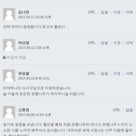
김나연
URL
|
답글
|
수정
|
삭제
2017.04.11 10:30 오후
진짜 멋지다 응원합니다.최고의 출판사 ..
박선영
URL
|
답글
|
수정
|
삭제
2017.04.12 2:35 오후
비공개 댓글
유승열
URL
|
답글
|
수정
|
삭제
2017.04.13 8:45 오전
미약하나마 도서구입으로 지원하겠습니다.
늘 이렇게 든든한 은행나무가 되어주시길 바랍니다.
신효정
URL
|
답글
2017.05.08 11:54 오후
용기에 응원을 보냅니다. 월든을 통해 처음 은행나무와 만나고 은행나무 x 까지 소
소한 기쁨 느끼게 해주셔서 감사합니다. 내멋대로 세계 서점 x도 너무 마음에 들어
요. 항상 화이팅!