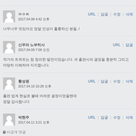
ㅁㅇㄹ
URL
|
답글
|
수정
|
삭제
2017.04.08 4:42 오후
너무너무 멋있어요 정말 인성이 훌륭하신 분들..!
신무라 노부히사
URL
|
답글
2017.04.09 7:09 오전
작가의 트위트는 참 창피한 발언이었습니다. 귀 출판사의 결정을 충분히 그리고
마땅히 이해하며 지지합니다.
황성원
URL
|
답글
|
수정
|
삭제
2017.04.10 10:28 오후
출판 업계 현실로 볼때 어려운 결정이었을텐데
정말 감사합니다
박현주
URL
|
답글
|
수정
|
삭제
2017.04.11 3:21 오후
비공개 댓글