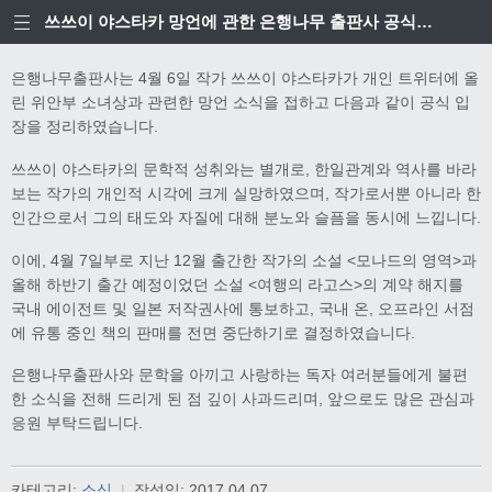
쓰쓰이 야스타카 망언에 관한 은행나무 출판사 공식입장
은행나무출판사는 4월 6일 작가 쓰쓰이 야스타카가 개인 트위터에 올
린 위안부 소녀상과 관련한 망언 소식을 접하고 다음과 같이 공식 입
장을 정리하였습니다.
쓰쓰이 야스타카의 문학적 성취와는 별개로, 한일관계와 역사를 바라
보는 작가의 개인적 시각에 크게 실망하였으며, 작가로서뿐 아니라 한
인간으로서 그의 태도와 자질에 대해 분노와 슬픔을 동시에 느낍니다.
이에, 4월 7일부로 지난 12월 출간한 작가의 소설 <모나드의 영역>과
올해 하반기 출간 예정이었던 소설 <여행의 라고스>의 계약 해지를
국내 에이전트 및 일본 저작권사에 통보하고, 국내 온, 오프라인 서점
에 유통 중인 책의 판매를 전면 중단하기로 결정하였습니다.
은행나무출판사와 문학을 아끼고 사랑하는 독자 여러분들에게 불편
한 소식을 전해 드리게 된 점 깊이 사과드리며, 앞으로도 많은 관심과
응원 부탁드립니다.
카테고리:
소식
|
작성일:
2017.04.07