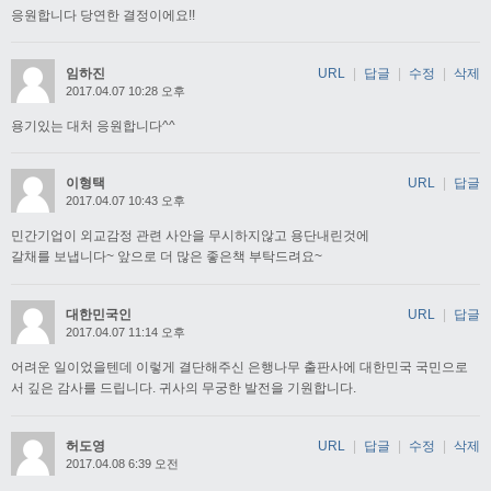
응원합니다 당연한 결정이에요!!
임하진
URL
|
답글
|
수정
|
삭제
2017.04.07 10:28 오후
용기있는 대처 응원합니다^^
이형택
URL
|
답글
2017.04.07 10:43 오후
민간기업이 외교감정 관련 사안을 무시하지않고 용단내린것에
갈채를 보냅니다~ 앞으로 더 많은 좋은책 부탁드려요~
대한민국인
URL
|
답글
2017.04.07 11:14 오후
어려운 일이었을텐데 이렇게 결단해주신 은행나무 출판사에 대한민국 국민으로
서 깊은 감사를 드립니다. 귀사의 무궁한 발전을 기원합니다.
허도영
URL
|
답글
|
수정
|
삭제
2017.04.08 6:39 오전